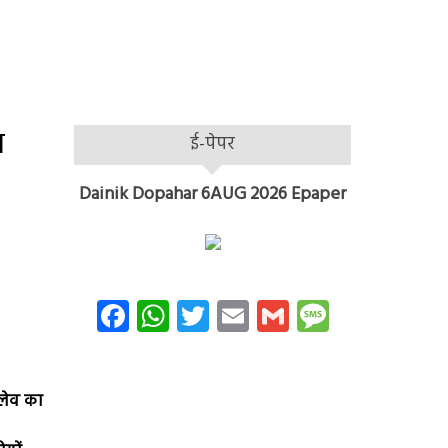
त
ई-पेपर
Dainik Dopahar 6AUG 2026 Epaper
Facebook
WhatsApp
Twitter
Email
Gmail
Message
्लेव का