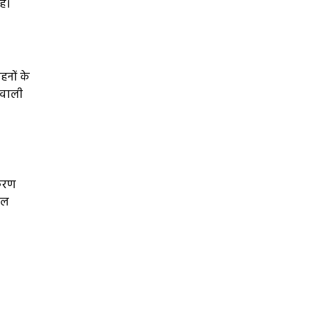
है।
हनों के
 वाली
पकरण
कल