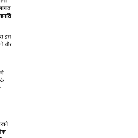
ोगों
 लागत
 सहमति
ारा इस
ंगे और
को
 के
r
दिखने
गिक