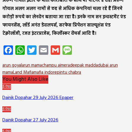
अरुण गोयल इंदौर के मॉल कारोबारी के साथ भी पाटर्नर है वहीं अरुण
गोयल अलग अलग नामों से छह से अधिक कंपनियां चला रहे हैं जिनमे
करोड़ों रुपये का लेनदेन बताया जा रहा है। इनके नाम सन इन्वस्टमेंट एंड
फायनसेंस, लॉर्ड अनंत डेवलपर्स, सरफेस प्रिपेशन साल्यूशंस एंड
टेक्नोलॉजी, रजत इंटरप्राजेस, किर्लोस्कर वेंचर्स आदि है।
Facebook
WhatsApp
Twitter
Email
Gmail
Message
arun goyal
arun mama
champu ajmera
deepak madda
dubai arun
mama
Land Mafia
mafia indore
pintu chabra
You Might Also Like
ई-पेपर
Dainik Dopahar 29 July 2026 Epaper
ई-पेपर
Dainik Dopahar 27 July 2026
ई-पेपर