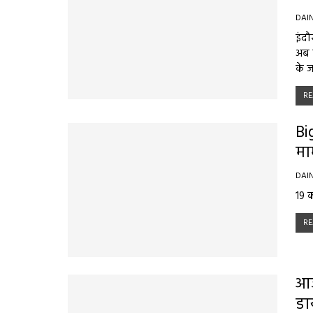
DAI
इंदौ
अब इ
के ज
RE
Bi
मा
DAI
19 क
RE
आज
डा