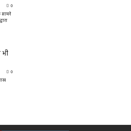
0
े सामने
वारा
द भी
0
 लाख