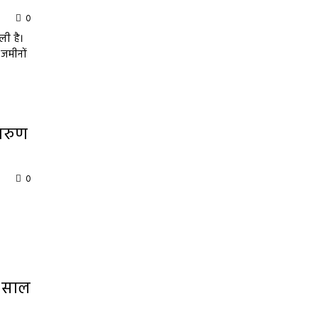
0
ली है।
 जमीनों
 अरुण
0
4 साल