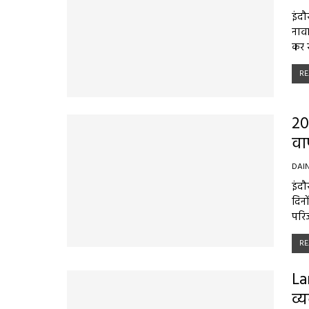
इंदौ
नावा
कर 
RE
20
वा
DAI
इंदौ
दिनो
परि
RE
La
व्