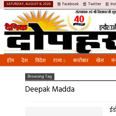
SATURDAY, AUGUST 8, 2026
Facebook
Twitter
Ins
होम
देश
विदेश
राज्य
कारोबार
खेल
मन
Browsing Tag
Deepak Madda
ईड