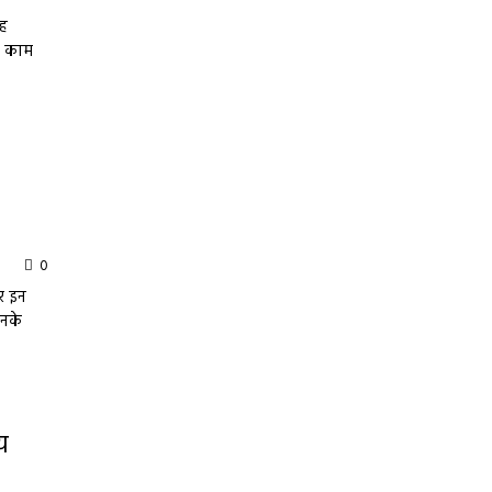
ाह
ें काम
0
नर इन
उनके
य