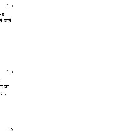
0
तरह
ने वाले
0
ीन
रह का
लौट…
0