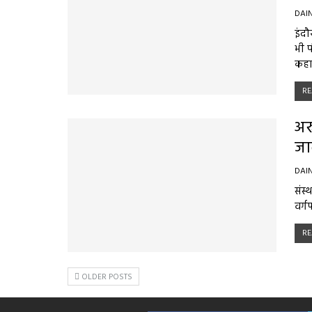
DAI
इंदौ
भी 
कहा
RE
अर
जा
DAI
संस्
वर्ग
RE
OLDER POSTS