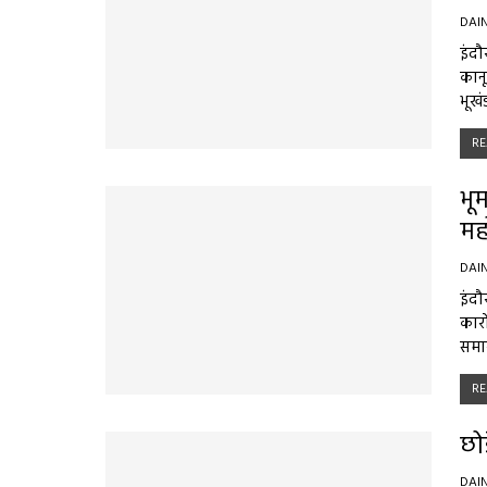
DAI
इंदौ
कानू
भूखं
RE
भू
मह
DAI
इंदौ
कारो
समा
RE
छो
DAI