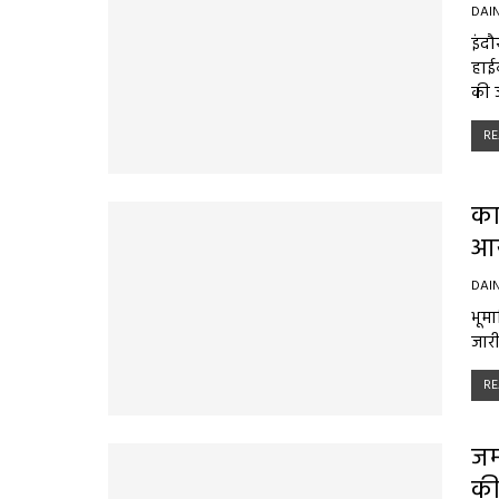
DAI
इंद
हाई
की ज
RE
का
आय
DAI
भूमा
जारी
RE
जम
क