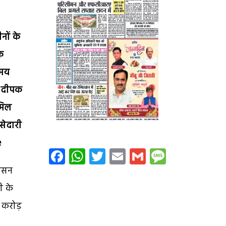
नों के
े
समय
ा दीपक
ामिल
सेदारी
e
Facebook
WhatsApp
Twitter
Email
Gmail
Message
शासन
ी के
2 करोड़