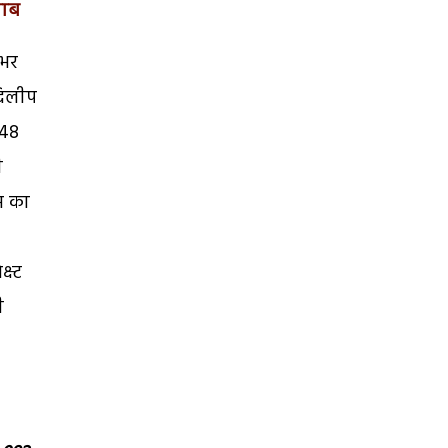
वाब
 भर
दिलीप
148
ी
म का
स्ट
ी