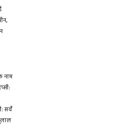
ई
मीन,
ीन
के नाम
प्सी:
 सर्वे
बूलाल