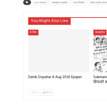
arun mama
deepak madda
Land Mafia
land mafia news
You Might Also Like
ई-पेपर
मध्यप्रदेश
Dainik Dopahar 8 Aug 2026 Epaper
Sulemani 
सियासी 
PREV
NEXT