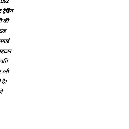
0.092
्रेडिंग
नी की
 एक
 लगाई
 महाजन
त्ति
र टनी
 है।
को