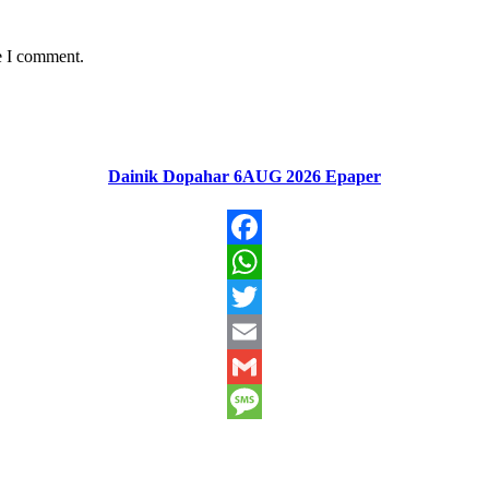
e I comment.
Dainik Dopahar 6AUG 2026 Epaper
Facebook
WhatsApp
Twitter
Email
Gmail
Message