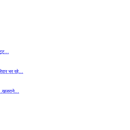
 टूट…
रिवार भर रहे…
बान…खजराने…