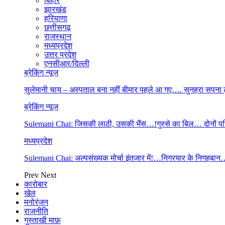
बिहार
झारखंड
हरियाणा
छत्तीसगढ़
राजस्थान
मध्यप्रदेश
उत्तर प्रदेश
एनसीआर/दिल्ली
ब्रेकिंग न्यूज
सुलेमानी चाय – अस्पताल बना नहीं बीमार पहले आ गए…. सुनहरा सपना
ब्रेकिंग न्यूज
Sulemani Chai: जिसकी लाठी, उसकी भैंस…!गुस्से का बिल… दोनों प
मध्यप्रदेश
Sulemani Chai: अल्पसंख्यक मोर्चा इंतजार में!…निगरयार के निगह
Prev
Next
कारोबार
खेल
मनोरंजन
राजनीति
गुस्ताखी माफ़