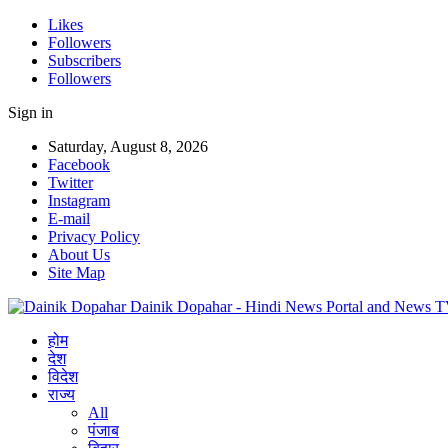
Likes
Followers
Subscribers
Followers
Sign in
Saturday, August 8, 2026
Facebook
Twitter
Instagram
E-mail
Privacy Policy
About Us
Site Map
Dainik Dopahar - Hindi News Portal and News 
होम
देश
विदेश
राज्य
All
पंजाब