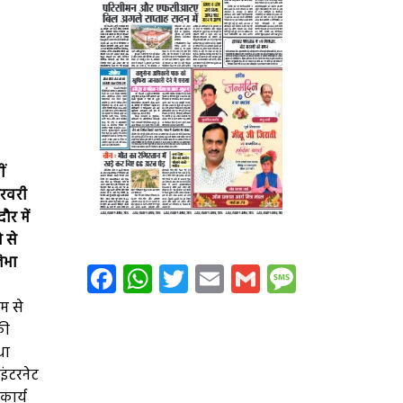
ं
फरवरी
र में
 से
िभा
Facebook
WhatsApp
Twitter
Email
Gmail
Message
यम से
की
धा
इंटरनेट
कार्य