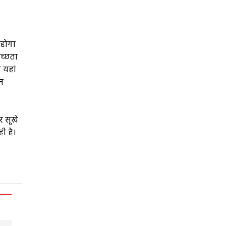
 होगा
वच्छता
 यहां
कन
र सूखे
ी है।