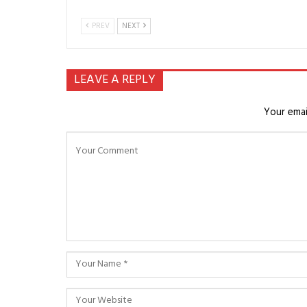
PREV
NEXT
LEAVE A REPLY
Your emai