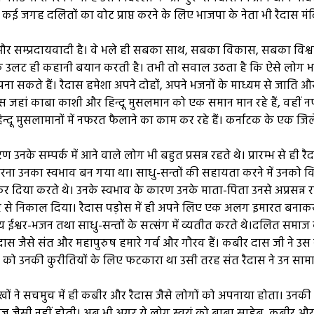
 जगह दलितों का वोट प्राप्त करने के लिए भाजपा के नेता भी रैदास मंदि
ादी और सम्प्रदायवादी है। वे भले ही सबका साथ, सबका विकास, सबका विश
के उलट ही कहानी बयान करती है। तभी तो सवाल उठता है कि ऐसे लोग 
ा सकते हैं। रैदास हमेशा अपने दोहों, अपने भजनों के माध्यम से जाति औ
ास जहां काबा काशी और हिन्दू मुसलमान को एक समान मान रहे हैं, वहीं 
्दू मुसलामानों में नफरत फैलाने का काम कर रहे हैं। कर्नाटक के एक जिल
के सम्पर्क में आने वाले लोग भी बहुत प्रसन्न रहते थे। प्रारम्भ से ही रै
ना उनका स्वभाव बन गया था। साधु-सन्तों की सहायता करने में उनको व
ेंट कर दिया करते थे। उनके स्वभाव के कारण उनके माता-पिता उनसे अप्रसन्न र
 घर से निकाल दिया। रैदास पड़ोस में ही अपने लिए एक अलग इमारत बनाक
ईश्वर-भजन तथा साधु-सन्तों के सत्संग में व्यतीत करते थे।दलित समाज
 रैदास जैसे संत और महापुरुष हमारे गर्व और गौरव हैं। कबीर दास जी ने उ
कतों को उनकी कुरीतियों के लिए फटकारा था उसी तरह संत रैदास ने उन सा
खों ने सचमुच में ही कबीर और रैदास जैसे लोगों को अपनाया होता। उनक
 आज जैसी नहीं होती। अब भी अगर ये लोग स्वयं को बाबा साहेब, कबीर और