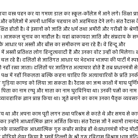
वा वस्त्र पहन कर या गमछा डाल कर स्कूल-कॉलेज में आने लगे। शिक्षा प्राप
ं और कॉलेजों में अपनी धार्मिक पहचान को अहमियत देने लगे। संत रैदास 
्षित होती है। वे इंसानों को जाति और धर्म तथा अमीरी और गरीबी के श्रेणी 
खते थे। आजकल चुनाव का माहौल है। यहां बाकायदा जाति और संप्रदाय के
जाति के आधार पर अस्सी और बीस का समीकरण बना रहे हैं। वे हिन्दू और
में अस्सी प्रतिशत लोग हिन्दुत्ववादी हैं और उनका वोट उन्हीं को मिलेगा।
ल रहे हैं। दलितों से जातिगत आधार पर भेदभाव भाजपा की पार्टी में स्पष्
नहीं रखा जाता। दलितों पर जातिगत अत्याचार होते हैं तब प्रधानमंत्री स
 पक्ष में नहीं निकलता बल्कि कहना चाहिए कि अत्याचारियों के प्रति उन
गुड़िया काण्ड को लिया जा सकता है। रैदास का जन्म काशी में माघ पूर्णि
 पिता का नाम रग्घु और माता का नाम घुरविनिया था। उनकी पत्नी का नाम
त व्यावहारिक ज्ञान प्राप्त किया था। जूते बनाने का काम उनका पैतृक व्यवस
साय था और अपना काम पूरी लगन तथा परिश्रम से करते थे और समय से क
नकर उन्होंने आध्यात्मिक ज्ञान अर्जित किया। संत रैदास जी ने स्वामी रामानं
वास्तविक आध्यात्मिक गुरु कबीर साहेब ही थे।प्रधानमंत्री नरेन्द्र मोदी
वीडियो शेयर किया है उसमें दिल्ली के श्री गुरु रविदास विश्राम धाम मंदिर 