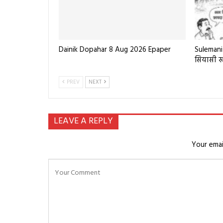
Dainik Dopahar 8 Aug 2026 Epaper
Sulemani 
सियासी 
PREV
NEXT
LEAVE A REPLY
Your emai