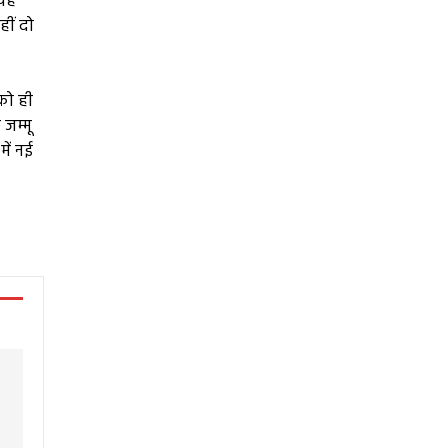
 यह
ीं दो
को ही
 जम्मू
ें नई