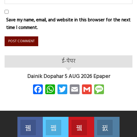
Save my name, email, and website in this browser for the next
time I comment.
ई-पेपर
Dainik Dopahar 5 AUG 2026 Epaper
Facebook
WhatsApp
Twitter
Email
Gmail
Messag
Facebook
Twitter
Youtube
Instagram
Join us on Facebook
Join us on Twitter
Join us on Youtube
Join us on