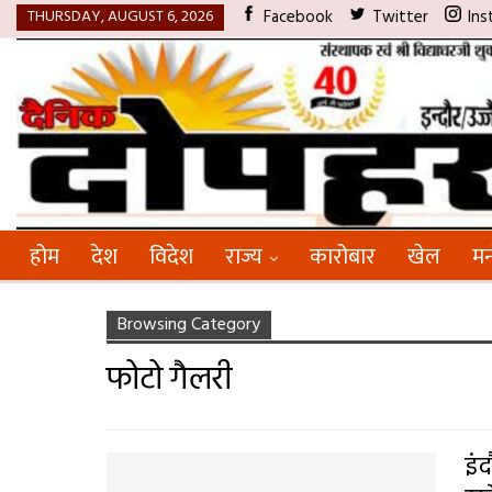
THURSDAY, AUGUST 6, 2026
Facebook
Twitter
Ins
होम
देश
विदेश
राज्य
कारोबार
खेल
मन
Browsing Category
फोटो गैलरी
इं