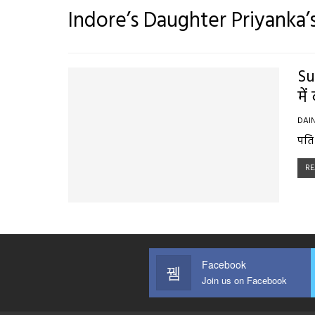
Indore’s Daughter Priyanka
Su
मे
DAI
पति
RE
Facebook
Join us on Facebook