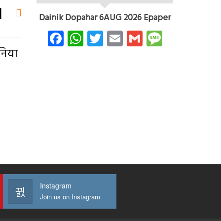
d
Dainik Dopahar 6AUG 2026 Epaper
Facebook
WhatsApp
Twitter
Email
Gmail
Message
ुनिया
Instagram
Join us on Instagram