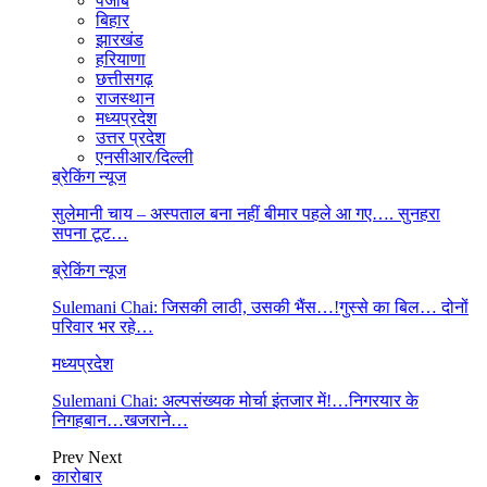
पंजाब
बिहार
झारखंड
हरियाणा
छत्तीसगढ़
राजस्थान
मध्यप्रदेश
उत्तर प्रदेश
एनसीआर/दिल्ली
ब्रेकिंग न्यूज
सुलेमानी चाय – अस्पताल बना नहीं बीमार पहले आ गए…. सुनहरा
सपना टूट…
ब्रेकिंग न्यूज
Sulemani Chai: जिसकी लाठी, उसकी भैंस…!गुस्से का बिल… दोनों
परिवार भर रहे…
मध्यप्रदेश
Sulemani Chai: अल्पसंख्यक मोर्चा इंतजार में!…निगरयार के
निगहबान…खजराने…
Prev
Next
कारोबार