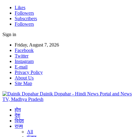
Likes
Followers
Subscribers
Followers
Sign in
Friday, August 7, 2026
Facebook
Twitter
Instagram
E-mail
Privacy Policy
About Us
Site Map
Dainik Dopahar - Hindi News Portal and News
TV, Madhya Pradesh
होम
देश
विदेश
राज्य
All