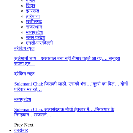
पंजाब
बिहार
झारखंड
हरियाणा
छत्तीसगढ़
राजस्थान
मध्यप्रदेश
उत्तर प्रदेश
एनसीआर/दिल्ली
ब्रेकिंग न्यूज
सुलेमानी चाय – अस्पताल बना नहीं बीमार पहले आ गए…. सुनहरा
सपना टूट…
ब्रेकिंग न्यूज
Sulemani Chai: जिसकी लाठी, उसकी भैंस…!गुस्से का बिल… दोनों
परिवार भर रहे…
मध्यप्रदेश
Sulemani Chai: अल्पसंख्यक मोर्चा इंतजार में!…निगरयार के
निगहबान…खजराने…
Prev
Next
कारोबार