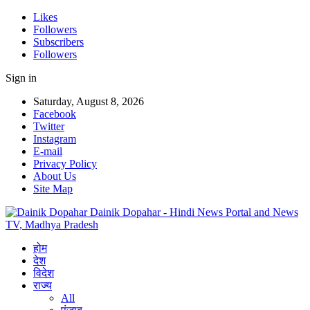
Likes
Followers
Subscribers
Followers
Sign in
Saturday, August 8, 2026
Facebook
Twitter
Instagram
E-mail
Privacy Policy
About Us
Site Map
Dainik Dopahar - Hindi News Portal and News
TV, Madhya Pradesh
होम
देश
विदेश
राज्य
All