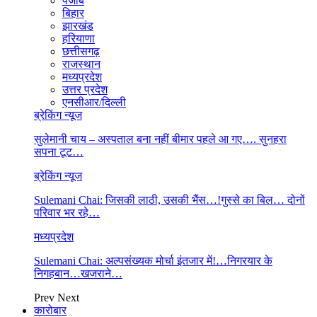
पंजाब
बिहार
झारखंड
हरियाणा
छत्तीसगढ़
राजस्थान
मध्यप्रदेश
उत्तर प्रदेश
एनसीआर/दिल्ली
ब्रेकिंग न्यूज
सुलेमानी चाय – अस्पताल बना नहीं बीमार पहले आ गए…. सुनहरा
सपना टूट…
ब्रेकिंग न्यूज
Sulemani Chai: जिसकी लाठी, उसकी भैंस…!गुस्से का बिल… दोनों
परिवार भर रहे…
मध्यप्रदेश
Sulemani Chai: अल्पसंख्यक मोर्चा इंतजार में!…निगरयार के
निगहबान…खजराने…
Prev
Next
कारोबार