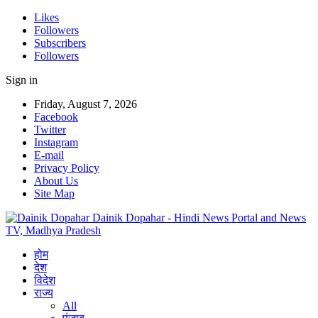
Likes
Followers
Subscribers
Followers
Sign in
Friday, August 7, 2026
Facebook
Twitter
Instagram
E-mail
Privacy Policy
About Us
Site Map
Dainik Dopahar - Hindi News Portal and News
TV, Madhya Pradesh
होम
देश
विदेश
राज्य
All