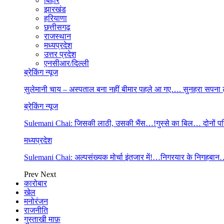
बिहार
झारखंड
हरियाणा
छत्तीसगढ़
राजस्थान
मध्यप्रदेश
उत्तर प्रदेश
एनसीआर/दिल्ली
ब्रेकिंग न्यूज
सुलेमानी चाय – अस्पताल बना नहीं बीमार पहले आ गए…. सुनहरा सपना
ब्रेकिंग न्यूज
Sulemani Chai: जिसकी लाठी, उसकी भैंस…!गुस्से का बिल… दोनों प
मध्यप्रदेश
Sulemani Chai: अल्पसंख्यक मोर्चा इंतजार में!…निगरयार के निगह
Prev
Next
कारोबार
खेल
मनोरंजन
राजनीति
गुस्ताखी माफ़