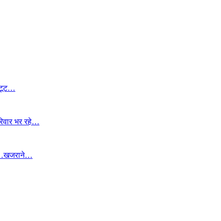
 टूट…
रिवार भर रहे…
बान…खजराने…