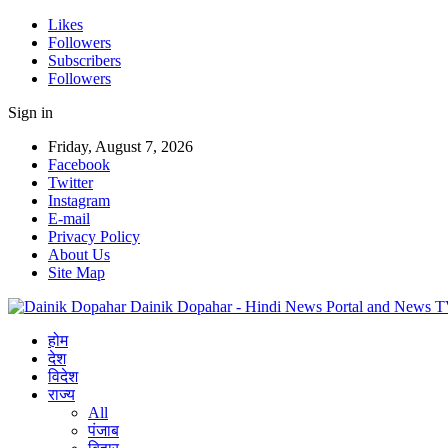
Likes
Followers
Subscribers
Followers
Sign in
Friday, August 7, 2026
Facebook
Twitter
Instagram
E-mail
Privacy Policy
About Us
Site Map
Dainik Dopahar - Hindi News Portal and News 
होम
देश
विदेश
राज्य
All
पंजाब