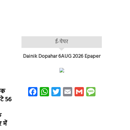
ई-पेपर
Dainik Dopahar 6AUG 2026 Epaper
Facebook
WhatsApp
Twitter
Email
Gmail
Message
 तक
टे 56
े
में