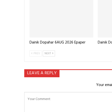
Dainik Dopahar 6AUG 2026 Epaper
Dainik D
PREV
NEXT
LEAVE A REPLY
Your emai