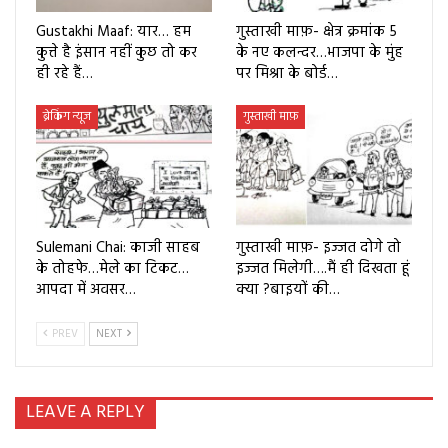
Gustakhi Maaf: यार… हम
गुस्ताखी माफ़- क्षेत्र क्रमांक 5
कुत्ते है इंसान नहीं कुछ तो कर
के नए कलन्दर…भाजपा के मुंह
ही रहे हैं…
पर मिश्रा के बोर्ड…
ब्रेकिंग न्यूज
गुस्ताखी माफ़
Sulemani Chai: काजी साहब
गुस्ताखी माफ़- इज्जत दोगे तो
के तोहफे…मेले का टिकट…
इज्जत मिलेगी….मैं ही दिखता हूं
आपदा में अवसर…
क्या ?बाइयों की…
PREV
NEXT
LEAVE A REPLY