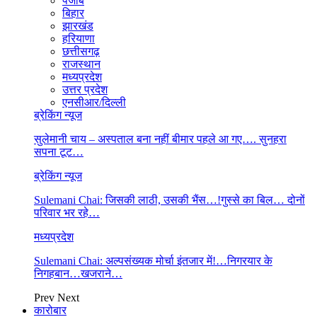
पंजाब
बिहार
झारखंड
हरियाणा
छत्तीसगढ़
राजस्थान
मध्यप्रदेश
उत्तर प्रदेश
एनसीआर/दिल्ली
ब्रेकिंग न्यूज
सुलेमानी चाय – अस्पताल बना नहीं बीमार पहले आ गए…. सुनहरा
सपना टूट…
ब्रेकिंग न्यूज
Sulemani Chai: जिसकी लाठी, उसकी भैंस…!गुस्से का बिल… दोनों
परिवार भर रहे…
मध्यप्रदेश
Sulemani Chai: अल्पसंख्यक मोर्चा इंतजार में!…निगरयार के
निगहबान…खजराने…
Prev
Next
कारोबार