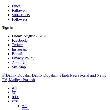
Likes
Followers
Subscribers
Followers
Sign in
Friday, August 7, 2026
Facebook
Twitter
Instagram
E-mail
Privacy Policy
About Us
Site Map
Dainik Dopahar - Hindi News Portal and News
TV, Madhya Pradesh
होम
देश
विदेश
राज्य
All