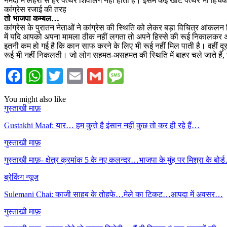
नर्मदा में लहरों से हर पत्थर शिवलिंग नहीं होता है। इसमें कई खोटे पत्थर भी हिच
कांग्रेस रजाई की तरह
तो भाजपा कम्बल…
कांग्रेस के पुरातन नेताओं ने कांग्रेस की स्थिति को लेकर बड़ा विचित्र आंकलन 
में यदि आपको अपना मामला ठीक नहीं लगता तो अपने हिस्से की रूई निकालकर अ
इतनी कम हो गई है कि कान साफ करने के लिए भी रूई नहीं मिल पाती है। वहीं द
रूई भी नहीं निकलती। जो लोग सहमत-असहमत की स्थिति में बाहर चले जाते हैं
Facebook
WhatsApp
Twitter
Email
Gmail
Message
You might also like
गुस्ताखी माफ़
Gustakhi Maaf: यार… हम कुत्ते है इंसान नहीं कुछ तो कर ही रहे हैं…
गुस्ताखी माफ़
गुस्ताखी माफ़- क्षेत्र क्रमांक 5 के नए कलन्दर…भाजपा के मुंह पर मिश्रा के बोर
ब्रेकिंग न्यूज
Sulemani Chai: काजी साहब के तोहफे…मेले का टिकट…आपदा में अवसर…
गुस्ताखी माफ़