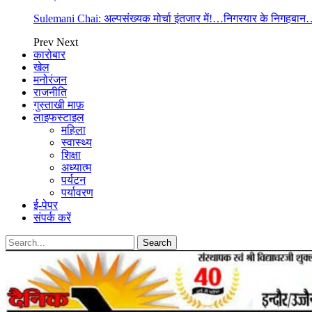
Sulemani Chai: अल्पसंख्यक मोर्चा इंतजार में!…निगरयार के निगह
Prev
Next
कारोबार
खेल
मनोरंजन
राजनीति
गुस्ताखी माफ़
लाइफस्टाइल
महिला
स्वास्थ्य
शिक्षा
अध्यात्म
पर्यटन
पर्यावरण
ई-पेपर
संपर्क करें