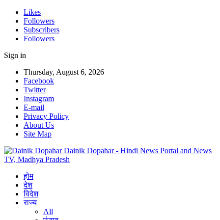
Likes
Followers
Subscribers
Followers
Sign in
Thursday, August 6, 2026
Facebook
Twitter
Instagram
E-mail
Privacy Policy
About Us
Site Map
Dainik Dopahar - Hindi News Portal and News
TV, Madhya Pradesh
होम
देश
विदेश
राज्य
All