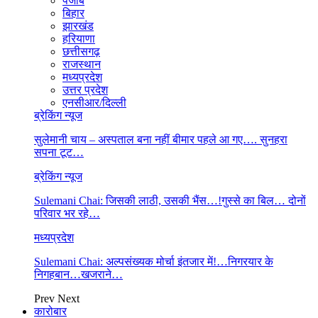
पंजाब
बिहार
झारखंड
हरियाणा
छत्तीसगढ़
राजस्थान
मध्यप्रदेश
उत्तर प्रदेश
एनसीआर/दिल्ली
ब्रेकिंग न्यूज
सुलेमानी चाय – अस्पताल बना नहीं बीमार पहले आ गए…. सुनहरा
सपना टूट…
ब्रेकिंग न्यूज
Sulemani Chai: जिसकी लाठी, उसकी भैंस…!गुस्से का बिल… दोनों
परिवार भर रहे…
मध्यप्रदेश
Sulemani Chai: अल्पसंख्यक मोर्चा इंतजार में!…निगरयार के
निगहबान…खजराने…
Prev
Next
कारोबार