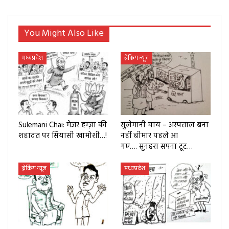
You Might Also Like
मध्यप्रदेश
ब्रेकिंग न्यूज
Sulemani Chai: मेजर हम्ज़ा की
सुलेमानी चाय – अस्पताल बना
शहादत पर सियासी खामोशी…!
नहीं बीमार पहले आ
गए…. सुनहरा सपना टूट…
ब्रेकिंग न्यूज
मध्यप्रदेश