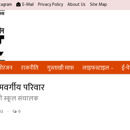
tagram
E-Mail
Privacy Policy
About Us
Site Map
ोरंजन
राजनीति
गुस्ताखी माफ़
लाइफस्टाइल
ई-प
्यमवर्गीय परिवार
जी स्कूल संचालक
52
0