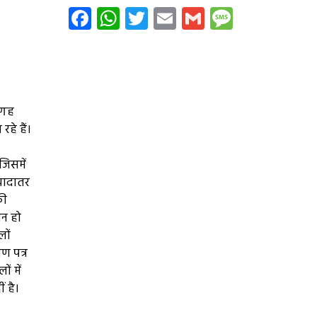
Facebook
WhatsApp
Twitter
Email
Gmail
Message
जगह
हे हैं।
जिसमें
्यादातर
की
ान हो
लों
ाण पत्र
ं में
ं है।