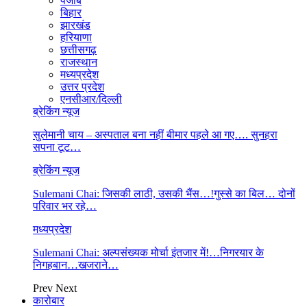
पंजाब
बिहार
झारखंड
हरियाणा
छत्तीसगढ़
राजस्थान
मध्यप्रदेश
उत्तर प्रदेश
एनसीआर/दिल्ली
ब्रेकिंग न्यूज
सुलेमानी चाय – अस्पताल बना नहीं बीमार पहले आ गए…. सुनहरा
सपना टूट…
ब्रेकिंग न्यूज
Sulemani Chai: जिसकी लाठी, उसकी भैंस…!गुस्से का बिल… दोनों
परिवार भर रहे…
मध्यप्रदेश
Sulemani Chai: अल्पसंख्यक मोर्चा इंतजार में!…निगरयार के
निगहबान…खजराने…
Prev
Next
कारोबार