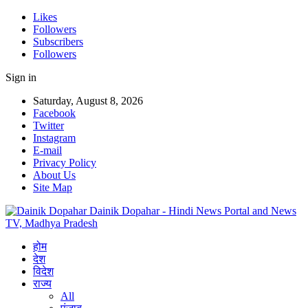
Likes
Followers
Subscribers
Followers
Sign in
Saturday, August 8, 2026
Facebook
Twitter
Instagram
E-mail
Privacy Policy
About Us
Site Map
Dainik Dopahar - Hindi News Portal and News
TV, Madhya Pradesh
होम
देश
विदेश
राज्य
All