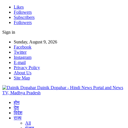
Likes
Followers
Subscribers
Followers
Sign in
Sunday, August 9, 2026
Facebook
Twitter
Instagram
E-mail
Privacy Policy
About Us
Site Map
Dainik Dopahar - Hindi News Portal and News
TV, Madhya Pradesh
होम
देश
विदेश
राज्य
All