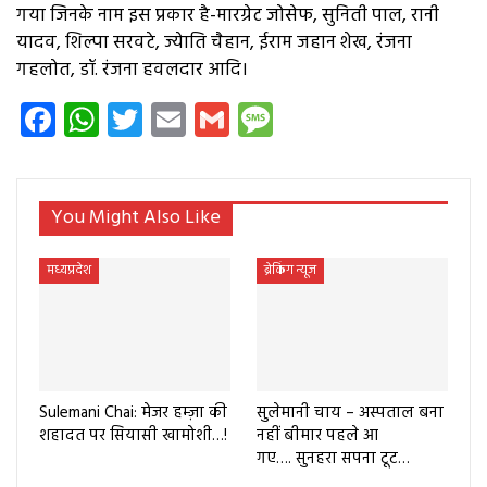
गया जिनके नाम इस प्रकार है-मारग्रेट जोसेफ, सुनिती पाल, रानी
यादव, शिल्पा सरवटे, ज्येाति चैहान, ईराम जहान शेख, रंजना
गहलोत, डॉ. रंजना हवलदार आदि।
Facebook
WhatsApp
Twitter
Email
Gmail
Message
You Might Also Like
मध्यप्रदेश
ब्रेकिंग न्यूज
Sulemani Chai: मेजर हम्ज़ा की
सुलेमानी चाय – अस्पताल बना
शहादत पर सियासी खामोशी…!
नहीं बीमार पहले आ
गए…. सुनहरा सपना टूट…