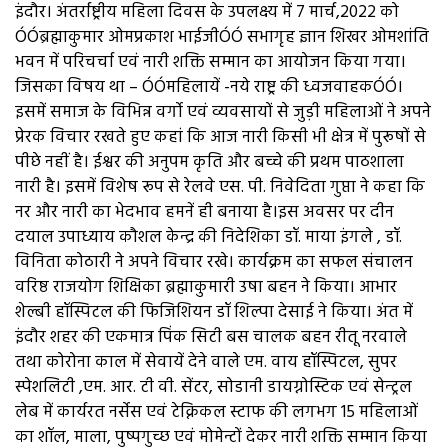
इंदौर। अंतर्राष्ट्रीय महिला दिवस के उपलक्ष्य में 7 मार्च,2022 को
ÓÓब्रह्माकुमार ओमप्रकाश भाईजीÓÓ सभागृह ज्ञान शिखर ओमशांति
भवन में परिचर्चा एवं नारी शक्ति सम्मान का आयोजन किया गया।
जिसका विषय था – ÓÓमहिलायें -नये राष्ट्र की ध्वजवाहकÓÓ।
इसमें समाज के विभिन्न वर्गो एवं व्यवसायों से जुड़ी महिलाओं ने अपने
प्रेरक विचार रखते हुए कहां कि आज नारी किसी भी क्षेत्र में पुरूषों से
पीछे नहीं है। ईश्वर की अनुपम कृति और बच्चे की प्रथम पाठशाला
नारी है। इसमें विशेष रूप से रेलवे एस. पी. निवेदिता गुप्ता ने कहा कि
नर और नारी का भेदभाव हमनें ही बनाया है।इस अवसर पर दीन
दयाल उपाध्याय कौशल केन्द्र की निदेशिका डॉ. माया इंगले , डॉ.
विनिता कोठारी ने अपने विचार रखे। कार्यक्रम का सफल संचालन
वरिष्ठ राजयोग शिक्षिका ब्रह्माकुमारी उषा बहन ने किया। आभार
शेल्बी हॉस्पिटल की फिजिशियन डॉ शिल्पा देसाई ने किया। अंत में
इंदौर शहर की एकमात्र पिंक सिटी बस चालक बहन रीतू नरवाले
तथा कोरोना काल में सेवायें देने वाले एम. वाय हॉस्पिटल, सुपर
स्पेशलिटी ,एम. आर. टी वी. सेंटर, सोडानी डायग्नोस्टिक एवं सेन्ट्रल
लेब में कार्यरत नर्सेस एवं टेक्निकल स्टाफ की लगभग 15 महिलाओं
का शॉल, माला, पुष्पगुच्छ एवं मोमेन्टों देकर नारी शक्ति सम्मान किया