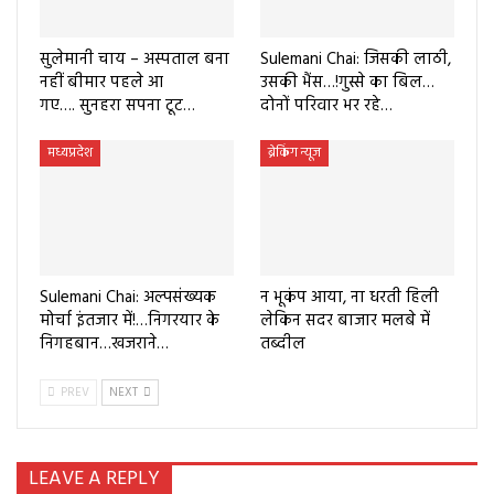
सुलेमानी चाय – अस्पताल बना
Sulemani Chai: जिसकी लाठी,
नहीं बीमार पहले आ
उसकी भैंस…!गुस्से का बिल…
गए…. सुनहरा सपना टूट…
दोनों परिवार भर रहे…
मध्यप्रदेश
ब्रेकिंग न्यूज
Sulemani Chai: अल्पसंख्यक
न भूकंप आया, ना धरती हिली
मोर्चा इंतजार में!…निगरयार के
लेकिन सदर बाजार मलबे में
निगहबान…खजराने…
तब्दील
PREV
NEXT
LEAVE A REPLY