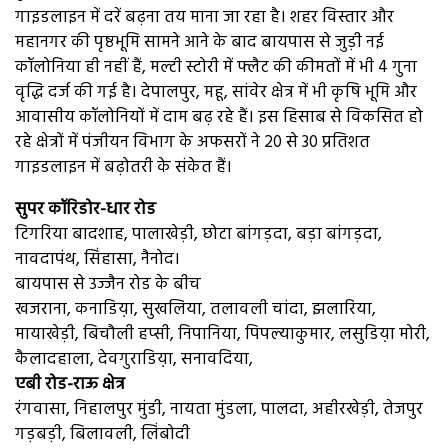
गाइडलाइन में दरें बढ़ना तय माना जा रहा है। शहर विस्तार और
महानगर की पृष्ठभूमि सामने आने के बाद बायपास से जुड़ी नई
कॉलोनिया ही नहीं हैं, मल्टी स्टोरी में फ्लैट की कीमतों में भी 4 गुना
वृद्धि दर्ज की गई है। देपालपुर, महू, सांवेर क्षेत्र में भी कृषि भूमि और
आवासीय कॉलोनियों में दाम बढ़ रहे हैं। इस हिसाब से विकसित हो
रहे क्षेत्रों में पंजीयन विभाग के अफसरों ने 20 से 30 प्रतिशत
गाइडलाइन में बढ़ोतरी के संकेत हैं।
सुपर कॉरिडोर-धार रोड
टिगरिया बादशाह, पालाखेड़ी, छोटा बांगड़दा, बड़ा बांगड़दा,
नावदापंथ, सिंहासा, नैनोद।
बायपास से उज्जैन रोड के बीच
खजराना, कनाडिय़ा, सुखलिया, तलावली चांदा, झलारिया,
मायाखेड़ी, बिचौली हप्सी, निपानिया, पिपल्याकुमार, लसुडिय़ा मोरी,
कैलादहाला, देवगुराडिय़ा, सनावदिया,
एबी रोड-राऊ क्षेत्र
रंगवासा, निहालपुर मुंडी, नायता मुंडला, पालदा, अहीरखेड़ी, तेजपुर
गड़बड़ी, बिलावली, लिंबोदी