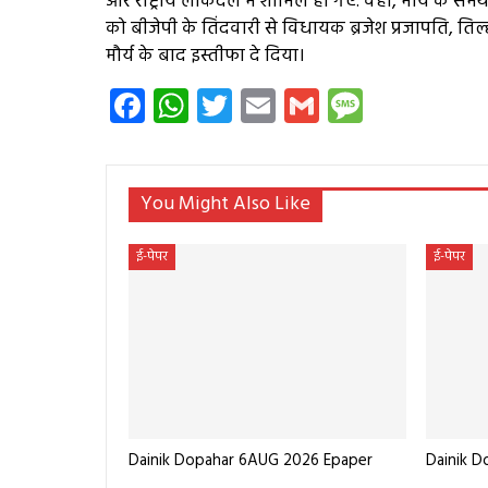
और राष्ट्रीय लोकदल में शामिल हो गए. वहीं, मौर्य के स
को बीजेपी के तिंदवारी से विधायक ब्रजेश प्रजापति, त
मौर्य के बाद इस्तीफा दे दिया।
Facebook
WhatsApp
Twitter
Email
Gmail
Messag
You Might Also Like
ई-पेपर
ई-पेपर
Dainik Dopahar 6AUG 2026 Epaper
Dainik D