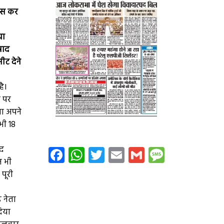
यास कर
या
षाद
ट देने
है।
र पर
ता अपने
भी 18
Facebook
WhatsApp
Twitter
Email
Gmail
Message
ाद
न भी
पूरी
 नेता
दिया