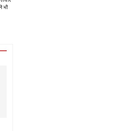
ंगलवार
े भी