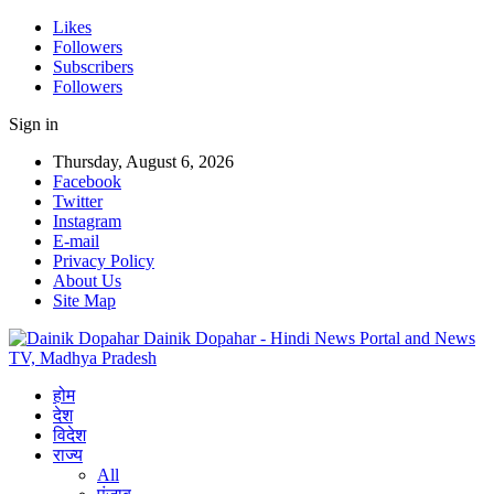
Likes
Followers
Subscribers
Followers
Sign in
Thursday, August 6, 2026
Facebook
Twitter
Instagram
E-mail
Privacy Policy
About Us
Site Map
Dainik Dopahar - Hindi News Portal and News
TV, Madhya Pradesh
होम
देश
विदेश
राज्य
All