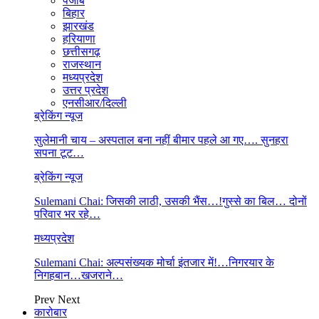
पंजाब
बिहार
झारखंड
हरियाणा
छत्तीसगढ़
राजस्थान
मध्यप्रदेश
उत्तर प्रदेश
एनसीआर/दिल्ली
ब्रेकिंग न्यूज
सुलेमानी चाय – अस्पताल बना नहीं बीमार पहले आ गए…. सुनहरा
सपना टूट…
ब्रेकिंग न्यूज
Sulemani Chai: जिसकी लाठी, उसकी भैंस…!गुस्से का बिल… दोनों
परिवार भर रहे…
मध्यप्रदेश
Sulemani Chai: अल्पसंख्यक मोर्चा इंतजार में!…निगरयार के
निगहबान…खजराने…
Prev
Next
कारोबार