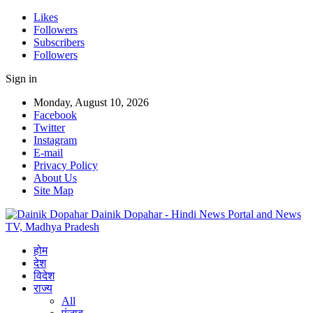
Likes
Followers
Subscribers
Followers
Sign in
Monday, August 10, 2026
Facebook
Twitter
Instagram
E-mail
Privacy Policy
About Us
Site Map
Dainik Dopahar - Hindi News Portal and News
TV, Madhya Pradesh
होम
देश
विदेश
राज्य
All