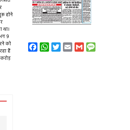
विकसित
र
रू होने
यर
ा था।
गभग 9
Facebook
WhatsApp
Twitter
Email
Gmail
Message
रने को
हा हैं
1 करोड़