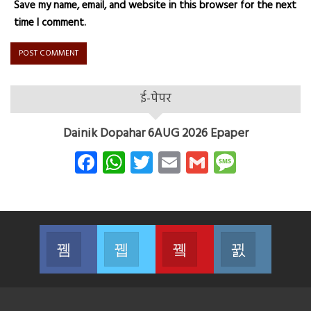
Save my name, email, and website in this browser for the next
time I comment.
ई-पेपर
Dainik Dopahar 6AUG 2026 Epaper
Facebook
WhatsApp
Twitter
Email
Gmail
Messag
Facebook
Twitter
Youtube
Instagram
Join us on Facebook
Join us on Twitter
Join us on Youtube
Join us on