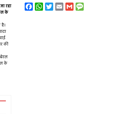
Facebook
WhatsApp
Twitter
Email
Gmail
Message
 जा रहा
ेल के
 है।
यादा
िखाई
ालर की
 बेरल
जल के