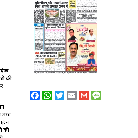
विवेक
ोटो की
कर
Facebook
WhatsApp
Twitter
Email
Gmail
Message
काम
स तरह
वाई न
ने की