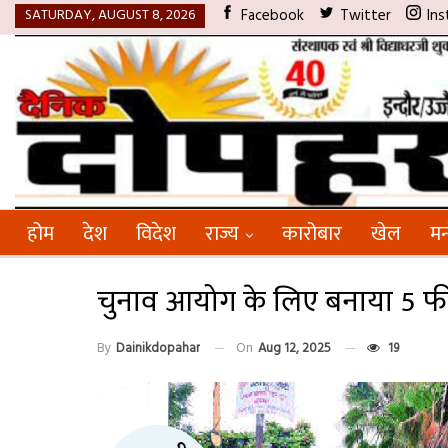
SATURDAY, AUGUST 8, 2026
Facebook
Twitter
Ins
होम
देश
विदेश
राज्य
कारोबार
खेल
मन
चुनाव आयोग के लिए बनाया 5 फी
By
Dainikdopahar
On
Aug 12, 2025
19