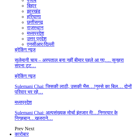
पंजाब
बिहार
झारखंड
हरियाणा
छत्तीसगढ़
राजस्थान
मध्यप्रदेश
उत्तर प्रदेश
एनसीआर/दिल्ली
ब्रेकिंग न्यूज
सुलेमानी चाय – अस्पताल बना नहीं बीमार पहले आ गए…. सुनहरा
सपना टूट…
ब्रेकिंग न्यूज
Sulemani Chai: जिसकी लाठी, उसकी भैंस…!गुस्से का बिल… दोनों
परिवार भर रहे…
मध्यप्रदेश
Sulemani Chai: अल्पसंख्यक मोर्चा इंतजार में!…निगरयार के
निगहबान…खजराने…
Prev
Next
कारोबार