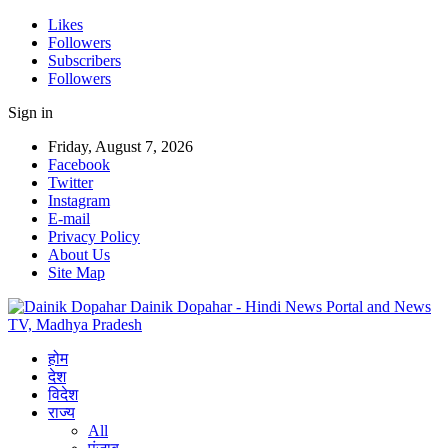
Likes
Followers
Subscribers
Followers
Sign in
Friday, August 7, 2026
Facebook
Twitter
Instagram
E-mail
Privacy Policy
About Us
Site Map
Dainik Dopahar - Hindi News Portal and News
TV, Madhya Pradesh
होम
देश
विदेश
राज्य
All