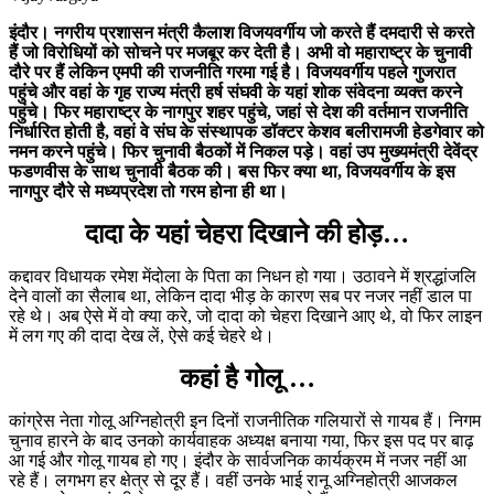
इंदौर। नगरीय प्रशासन मंत्री कैलाश विजयवर्गीय जो करते हैं दमदारी से करते
हैं जो विरोधियों को सोचने पर मजबूर कर देती है। अभी वो महाराष्ट्र के चुनावी
दौरे पर हैं लेकिन एमपी की राजनीति गरमा गई है। विजयवर्गीय पहले गुजरात
पहुंचे और वहां के गृह राज्य मंत्री हर्ष संघवी के यहां शोक संवेदना व्यक्त करने
पहुंचे। फिर महाराष्ट्र के नागपुर शहर पहुंचे, जहां से देश की वर्तमान राजनीति
निर्धारित होती है, वहां वे संघ के संस्थापक डॉक्टर केशव बलीरामजी हेडगेवार को
नमन करने पहुंचे। फिर चुनावी बैठकों में निकल पड़े। वहां उप मुख्यमंत्री देवेंद्र
फडणवीस के साथ चुनावी बैठक की। बस फिर क्या था, विजयवर्गीय के इस
नागपुर दौरे से मध्यप्रदेश तो गरम होना ही था।
दादा के यहां चेहरा दिखाने की होड़…
कद्दावर विधायक रमेश मेंदोला के पिता का निधन हो गया। उठावने में श्रद्धांजलि
देने वालों का सैलाब था, लेकिन दादा भीड़ के कारण सब पर नजर नहीं डाल पा
रहे थे। अब ऐसे में वो क्या करे, जो दादा को चेहरा दिखाने आए थे, वो फिर लाइन
में लग गए की दादा देख लें, ऐसे कई चेहरे थे।
कहां है गोलू …
कांग्रेस नेता गोलू अग्निहोत्री इन दिनों राजनीतिक गलियारों से गायब हैं। निगम
चुनाव हारने के बाद उनको कार्यवाहक अध्यक्ष बनाया गया, फिर इस पद पर बाढ़
आ गई और गोलू गायब हो गए। इंदौर के सार्वजनिक कार्यक्रम में नजर नहीं आ
रहे हैं। लगभग हर क्षेत्र से दूर हैं। वहीं उनके भाई रानू अग्निहोत्री आजकल