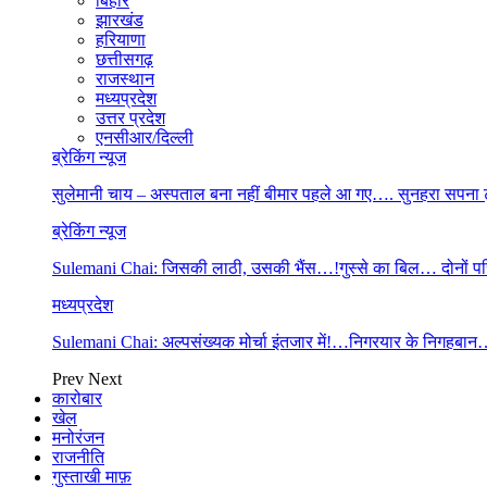
बिहार
झारखंड
हरियाणा
छत्तीसगढ़
राजस्थान
मध्यप्रदेश
उत्तर प्रदेश
एनसीआर/दिल्ली
ब्रेकिंग न्यूज
सुलेमानी चाय – अस्पताल बना नहीं बीमार पहले आ गए…. सुनहरा सपना
ब्रेकिंग न्यूज
Sulemani Chai: जिसकी लाठी, उसकी भैंस…!गुस्से का बिल… दोनों प
मध्यप्रदेश
Sulemani Chai: अल्पसंख्यक मोर्चा इंतजार में!…निगरयार के निगह
Prev
Next
कारोबार
खेल
मनोरंजन
राजनीति
गुस्ताखी माफ़