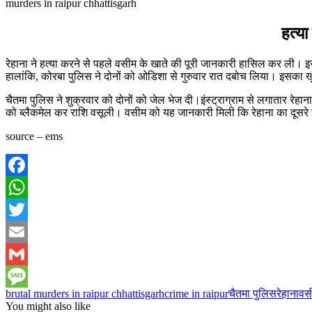
murders in raipur chhattisgarh
हत्य
रेहाना ने हत्या करने से पहले वसीम के खाते की पूरी जानकारी हासिल कर ली
हालांकि, कोरबा पुलिस ने दोनों को ओडिशा से गुरुवार रात दबोच लिया। इसका ख
चैतमा पुलिस ने शुक्रवार को दोनों को जेल भेज दी।इंस्ट्राग्राम से लगातार र
को ब्लैकमेल कर राशि वसूली। वसीम को यह जानकारी मिली कि रेहाना का दूसरे स
source – ems
Facebook
WhatsApp
Twitter
Email
Gmail
brutal murders in raipur chhattisgarh
crime in raipur
चैतमा पुलिस
रेहाना
वस
Message
You might also like