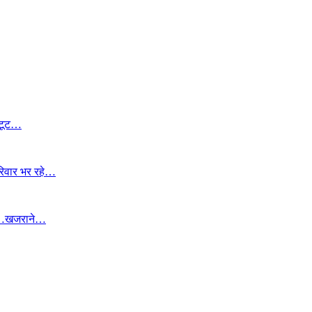
 टूट…
रिवार भर रहे…
बान…खजराने…