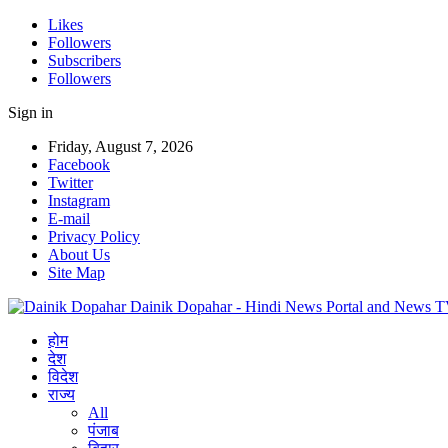
Likes
Followers
Subscribers
Followers
Sign in
Friday, August 7, 2026
Facebook
Twitter
Instagram
E-mail
Privacy Policy
About Us
Site Map
Dainik Dopahar - Hindi News Portal and News 
होम
देश
विदेश
राज्य
All
पंजाब